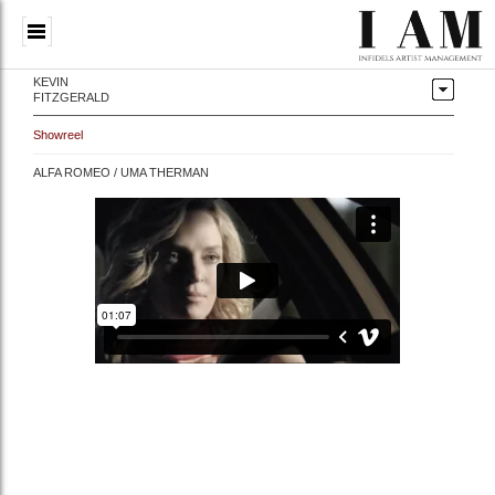
KEVIN
FITZGERALD
Showreel
ALFA ROMEO / UMA THERMAN